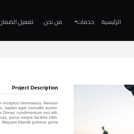
الرئيسية
خدمات
من نحن
تفعيل الضمان 
Project Description
 per inceptos himenaeos. Aenean
, sapien eget convallis auctor,
ue.Donec condimentum orci elit,
ces, purus neque facilisis nibh,
 Aliquam blandit pulvinar porta.