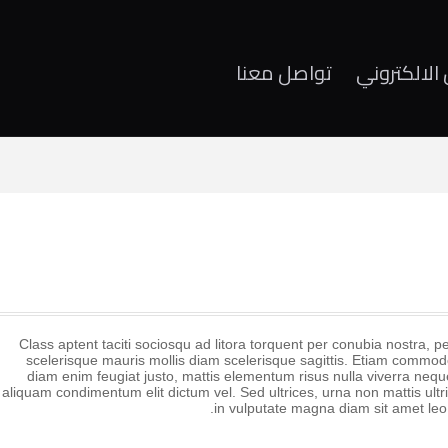
الالكتروني
تواصل معنا
Class aptent taciti sociosqu ad litora torquent per conubia nostra,
scelerisque mauris mollis diam scelerisque sagittis. Etiam commodo
diam enim feugiat justo, mattis elementum risus nulla viverra neq
aliquam condimentum elit dictum vel. Sed ultrices, urna non mattis ultri
in vulputate magna diam sit amet leo.