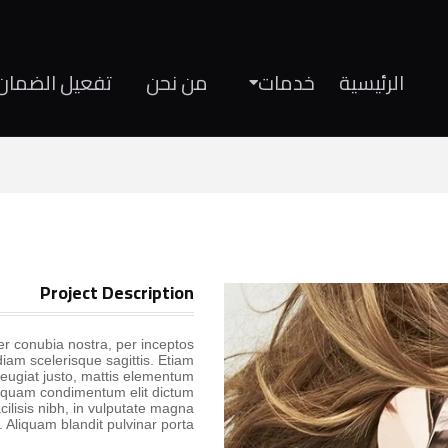
الرئيسية
خدمات
من نحن
تفعيل الضمان 
Project Description
per conubia nostra, per inceptos
am scelerisque sagittis. Etiam
eugiat justo, mattis elementum
aliquam condimentum elit dictum
cilisis nibh, in vulputate magna
. Aliquam blandit pulvinar porta.