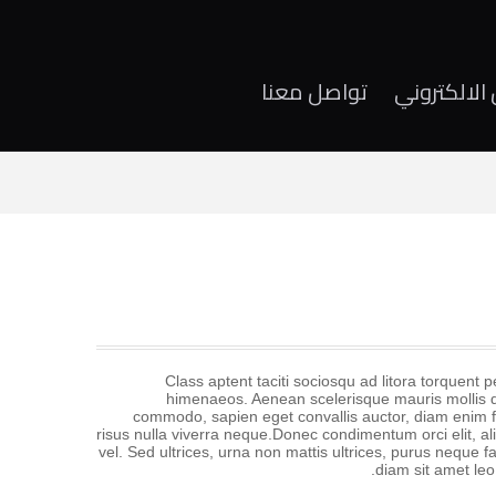
الالكتروني
تواصل معنا
Class aptent taciti sociosqu ad litora torquent 
himenaeos. Aenean scelerisque mauris mollis di
commodo, sapien eget convallis auctor, diam enim f
risus nulla viverra neque.Donec condimentum orci elit, 
vel. Sed ultrices, urna non mattis ultrices, purus neque fa
diam sit amet leo