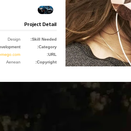
Project Detail
Design
Skill Needed:
evelopment
Category:
hemego.com/
URL:
Aenean
Copyright: