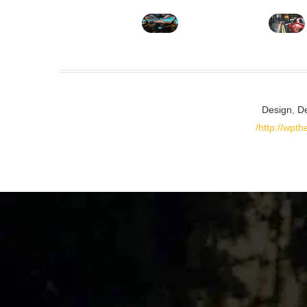
Design
,
D
http://wpt