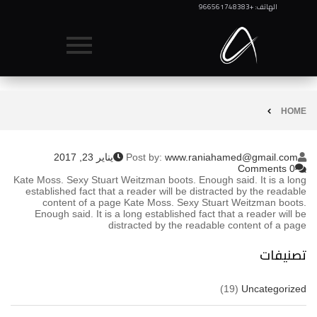
الهاتف: +966561748383
HOME
www.raniahamed@gmail.com
Post by:
يناير 23, 2017
0 Comments
Kate Moss. Sexy Stuart Weitzman boots. Enough said. It is a long
established fact that a reader will be distracted by the readable
content of a page Kate Moss. Sexy Stuart Weitzman boots.
Enough said. It is a long established fact that a reader will be
distracted by the readable content of a page
تصنيفات
(19)
Uncategorized