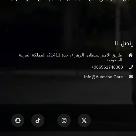
روابط سريعة
خدمتنا
إتصل بنا
طريق الامير سلطان، الزهراء، جدة 21411، المملكة العربية
السعودية
966561748383+
Info@autovibe.care