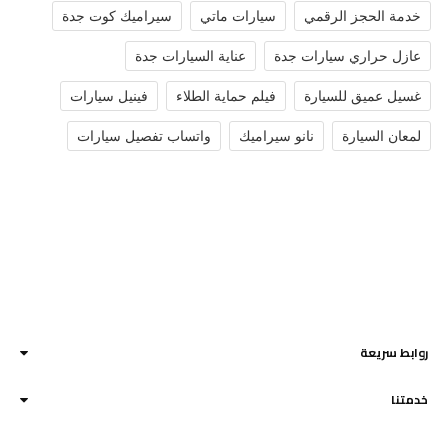
خدمة الحجز الرقمي
سيارات ماتي
سيراميك كوت جدة
عازل حراري سيارات جدة
عناية السيارات جدة
غسيل عميق للسيارة
فيلم حماية الطلاء
فينيل سيارات
لمعان السيارة
نانو سيراميك
واتساب تفصيل سيارات
في أوتوفايب لأفلام الحماية والعازل الحراري والنانو سيراميك بجدة ، نعتز بخبرة
تتجاوز 10 سنوات في مجال العناية بسيارتك وتقديم أفضل الحلول الاحترافية.
روابط سريعة
خدمتنا
إتصل بنا