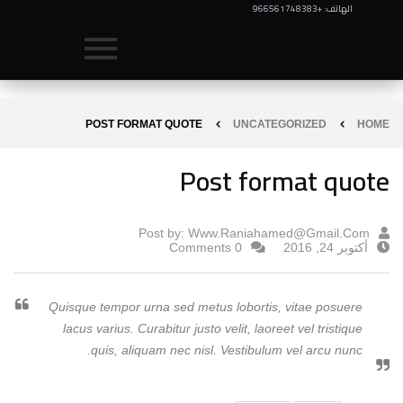
الهاتف: +966561748383
POST FORMAT QUOTE
UNCATEGORIZED
HOME
Post format quote
Post by:
Www.raniahamed@gmail.com
أكتوبر 24, 2016
0 Comments
Quisque tempor urna sed metus lobortis, vitae posuere
lacus varius. Curabitur justo velit, laoreet vel tristique
quis, aliquam nec nisl. Vestibulum vel arcu nunc.