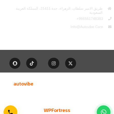
طريق الامير سلطان، الزهراء، جدة 21411، المملكة العربية
السعودية
966561748383+
Info@autovibe.care
جميع الحقوق محفوظة © شركة
autovibe
هذا الموقع تم تنفيذة و أنشائة بواسطة
WPFortress