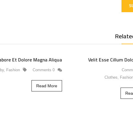
Relate
abore Et Dolore Magna Aliqua
Velit Esse Cillum Dol
by
,
Fashion
0 Comments
Clothes
,
Fashio
Read More
Rea