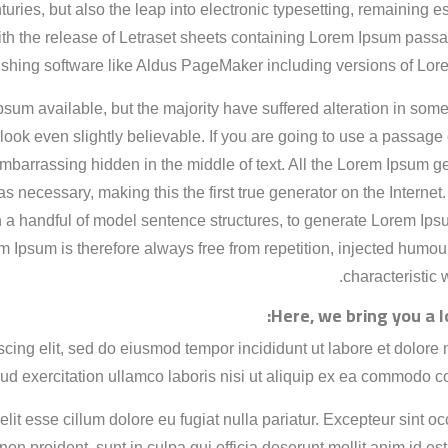
turies, but also the leap into electronic typesetting, remaining e
ith the release of Letraset sheets containing Lorem Ipsum pass
ishing software like Aldus PageMaker including versions of Lor
um available, but the majority have suffered alteration in some
ook even slightly believable. If you are going to use a passage
embarrassing hidden in the middle of text. All the Lorem Ipsum g
s necessary, making this the first true generator on the Internet.
h a handful of model sentence structures, to generate Lorem Ip
Ipsum is therefore always free from repetition, injected humour
characteristic 
Here, we bring you a l
piscing elit, sed do eiusmod tempor incididunt ut labore et dolor
ud exercitation ullamco laboris nisi ut aliquip ex ea commodo c
 velit esse cillum dolore eu fugiat nulla pariatur. Excepteur sint o
non proident, sunt in culpa qui officia deserunt mollit anim id es