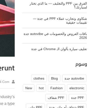
الفرق بين PPF والتغليف — ما الذي تختار
لسيارتك؟
شكاوى وتجارب عملاء PPF في جدة —
تقييمات حقيقية
باقات العروض والخصومات في autovibe جدة
2026
تغليف سيارة بألوان الـ Chrome في جدة
وسوم
erunt
autovibe جدة
Blog
clothes
l.com
New
hot
Fashion
electronic
ndustry’s
PPF جدة
PPF شفاف
ke a type
PPF شفاف أم ماتي جدة
PPF ماتي