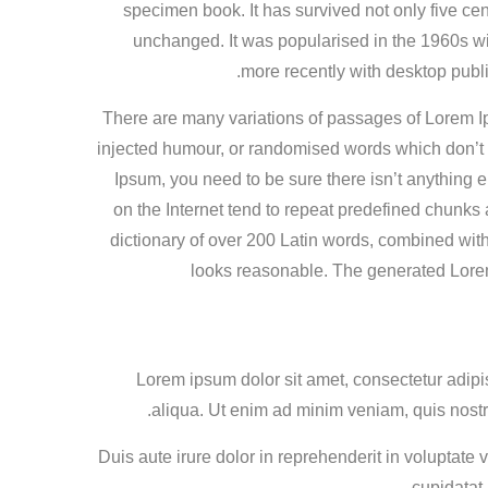
specimen book.
It has survived not only five cen
unchanged. It was popularised in the 1960s w
more recently with desktop publ
There are many variations of passages of Lorem Ips
injected humour, or randomised words which don’t l
Ipsum, you need to be sure there isn’t anything 
on the Internet tend to repeat predefined chunks a
dictionary of over 200 Latin words, combined wit
looks reasonable. The generated Lorem 
1. Lorem ipsum dolor sit amet, consectetur adi
aliqua. Ut enim ad minim veniam, quis nostr
2. Duis aute irure dolor in reprehenderit in voluptate
cupidatat 