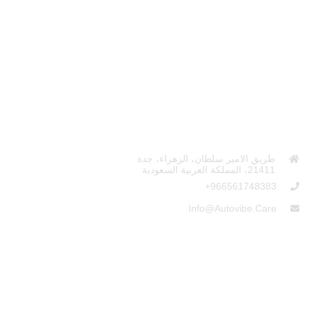
إتصل بنا
طريق الامير سلطان، الزهراء، جدة
21411، المملكة العربية السعودية
966561748383+
Info@autovibe.care