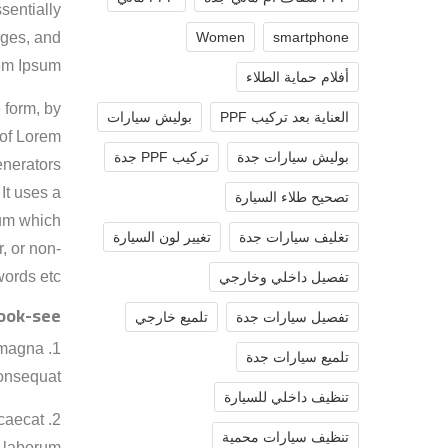
ssentially
ages, and
Women
smartphone
em Ipsum.
أفلام حماية الطلاء
 form, by
العناية بعد تركيب PPF
بوليش سيارات
 of Lorem
بوليش سيارات جدة
تركيب PPF جدة
enerators
 It uses a
تصحيح طلاء السيارة
sum which
تغليف سيارات جدة
تغيير لون السيارة
, or non-
words etc.
تفصيل داخلي وخارجي
ook-see:
تفصيل سيارات جدة
تلميع خارجي
e magna
تلميع سيارات جدة
onsequat.
تنظيف داخلي للسيارة
ccaecat
تنظيف سيارات محمية
t laborum.