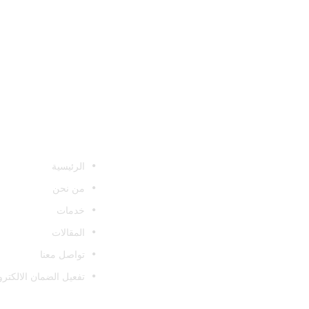
روابط سريعة
في أوتوفايب لأفلام الحماية والعازل الحراري
والنانو سيراميك بجدة ، نعتز بخبرة تتجاوز 10
الرئيسية
سنوات في مجال العناية بسيارتك وتقديم أفضل
الحلول الاحترافية.
من نحن
خدمات
المقالات
تواصل معنا
تفعيل الضمان الالكتر