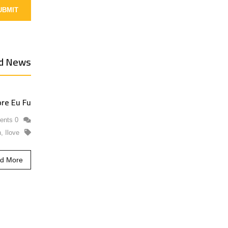
d News
ore Eu Fu
0 Comments
n
,
Ilove
d More