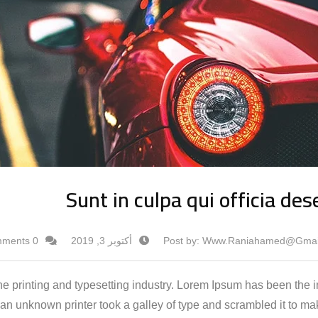
Sunt in culpa qui officia des
Www.raniahamed@gmai
Post by:
أكتوبر 3, 2019
0 Comments
e printing and typesetting industry. Lorem Ipsum has been the i
n unknown printer took a galley of type and scrambled it to ma